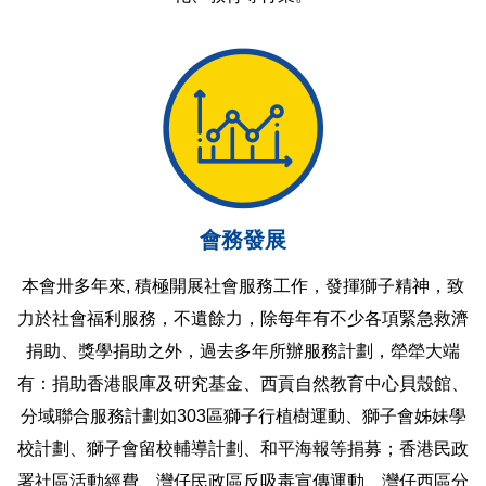
會務發展
本會卅多年來, 積極開展社會服務工作，發揮獅子精神，致
力於社會福利服務，不遺餘力，除每年有不少各項緊急救濟
捐助、獎學捐助之外，過去多年所辦服務計劃，犖犖大端
有：捐助香港眼庫及研究基金、西貢自然教育中心貝殼館、
分域聯合服務計劃如303區獅子行植樹運動、獅子會姊妹學
校計劃、獅子會留校輔導計劃、和平海報等捐募；香港民政
署社區活動經費、灣仔民政區反吸毒宣傳運動、灣仔西區分