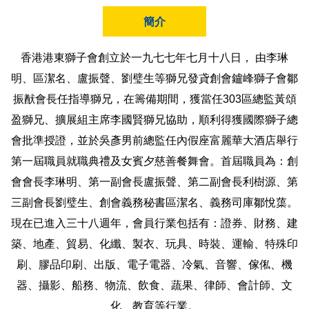
簡介
香港港東獅子會創立於一九七七年七月十八日， 由李琳
明、區潔名、盧振聲、劉璧生等獅兄發貣創會鑪峰獅子會鄒
振猷會長任指導獅兄，在籌備期間，獲當任303區總監黃頌
盈獅兄、擴展組主席李國賢獅兄協助，順利得獲國際獅子總
會批準授證，並於吳彥男前總監任內假座富麗華大酒店舉行
第一屆職員就職典禮及女賓夕慈善餐舞會。首屆職員為：創
會會長李琳明、第一副會長盧振聲、第二副會長利樹源、第
三副會長劉璧生、創會義務秘書區潔名、義務司庫鄒悅蕖。
現在已進入三十八週年，會員行業包括有：證券、財務、建
築、地產、貿易、化纖、製衣、玩具、時裝、運輸、特殊印
刷、膠品印刷、出版、電子電器、冷氣、音響、傢俬、機
器、攝影、船務、物流、飲食、蔬果、律師、會計師、文
化、教育等行業。