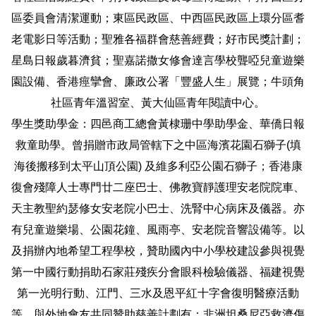
區委員會清潔運動；東區民政區、中西區民政區上環分區耆
老電影日等活動；聖雅各福群會慈善經費；好市民獎計劃；
星島日報歲暮濟貧；聖嘉諾撒女修會達言學校聾啞兒童遊樂
園設備、香港痙攣會、廉政公署「豐盛人生」展覽；牛頭角
社區青年溫習室、黃大仙區青年閱讀中心。
學生獎助學金：四邑商工總會黃棣珊中學助學金、華僑日報
救童助學。曾捐贈市政局管轄下之中區海濱花園石獅子(填
海後搬移到太平山頂公園) 及維多利亞公園石獅子；香港康
復會殘障人士專門廿二座巴士、佛教寶靜護理安老院院車、
天主教聖約瑟修女安老院小巴士、洗腎中心病床及儀器。亦
有兒童遊樂場、公園花鐘、風雨亭、安老院音響設備等。以
及捐辦內地希望工程學校，贊助國內中小學校建設參與視覺
第一中國行動捐助石家莊殘疾分會眼科檢驗儀器、福建視覺
第一光明行動、江門、三水及恩平紅十字會復明醫療活動
等。與外地會友共同贊助慈善計劃有：非洲坦桑尼亞救濟傷